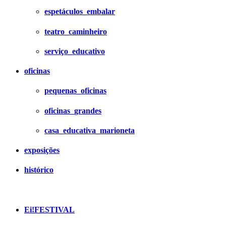
espetáculos_embalar
teatro_caminheiro
serviço_educativo
oficinas
pequenas_oficinas
oficinas_grandes
casa_educativa_marioneta
exposições
histórico
Ei!FESTIVAL