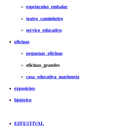
espetáculos_embalar
teatro_caminheiro
serviço_educativo
oficinas
pequenas_oficinas
oficinas_grandes
casa_educativa_marioneta
exposições
histórico
Ei!FESTIVAL